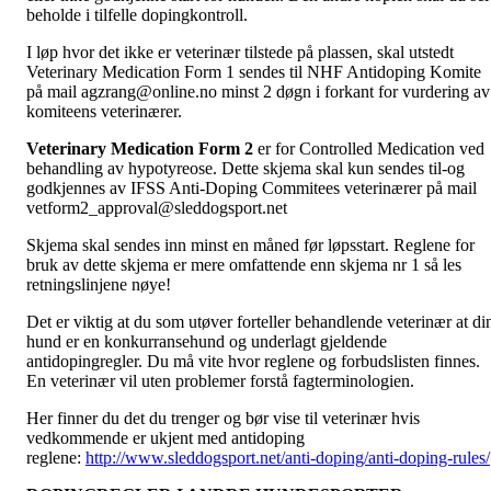
beholde i tilfelle dopingkontroll.
I løp hvor det ikke er veterinær tilstede på plassen, skal utstedt
Veterinary Medication Form 1 sendes til NHF Antidoping Komite
på mail
agzrang@online.no
minst 2 døgn i forkant for vurdering av
komiteens veterinærer.
Veterinary Medication Form 2
er for Controlled Medication ved
behandling av hypotyreose. Dette skjema skal kun sendes til-og
godkjennes av IFSS Anti-Doping Commitees veterinærer på mail
vetform2_approval@sleddogsport.net
Skjema skal sendes inn minst en måned før løpsstart. Reglene for
bruk av dette skjema er mere omfattende enn skjema nr 1 så les
retningslinjene nøye!
Det er viktig at du som utøver forteller behandlende veterinær at di
hund er en konkurransehund og underlagt gjeldende
antidopingregler. Du må vite hvor reglene og forbudslisten finnes.
En veterinær vil uten problemer forstå fagterminologien.
Her finner du det du trenger og bør vise til veterinær hvis
vedkommende er ukjent med antidoping
reglene:
http://www.sleddogsport.net/anti-doping/anti-doping-rules/