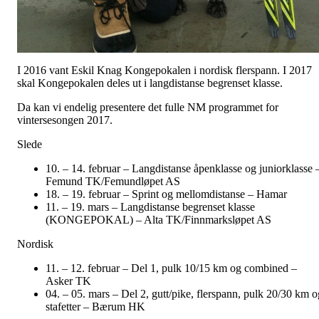
I 2016 vant Eskil Knag Kongepokalen i nordisk flerspann. I 2017
skal Kongepokalen deles ut i langdistanse begrenset klasse.
Da kan vi endelig presentere det fulle NM programmet for
vintersesongen 2017.
Slede
10. – 14. februar – Langdistanse åpenklasse og juniorklasse 
Femund TK/Femundløpet AS
18. – 19. februar – Sprint og mellomdistanse – Hamar
11. – 19. mars – Langdistanse begrenset klasse
(KONGEPOKAL) – Alta TK/Finnmarksløpet AS
Nordisk
11. – 12. februar – Del 1, pulk 10/15 km og combined –
Asker TK
04. – 05. mars – Del 2, gutt/pike, flerspann, pulk 20/30 km o
stafetter – Bærum HK