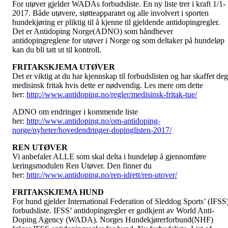
For utøver gjelder WADAs forbudsliste. En ny liste trer i kraft 1/1-
2017. Både utøvere, støtteapparatet og alle involvert i sporten
hundekjøring er pliktig til å kjenne til gjeldende antidopingregler.
Det er Antidoping Norge(ADNO) som håndhever
antidopingreglene for utøver i Norge og som deltaker på hundeløp
kan du bli tatt ut til kontroll.
FRITAKSKJEMA UTØVER
Det er viktig at du har kjennskap til forbudslisten og har skaffet deg
medisinsk fritak hvis dette er nødvendig. Les mere om dette
her:
http://www.antidoping.no/regler/medisinsk-fritak-tue/
ADNO om endringer i kommende liste
her:
http://www.antidoping.no/om-antidoping-
norge/nyheter/hovedendringer-dopinglisten-2017/
REN UTØVER
Vi anbefaler ALLE som skal delta i hundeløp å gjennomføre
læringsmodulen Ren Utøver. Den finner du
her:
http://www.antidoping.no/ren-idrett/ren-utover/
FRITAKSKJEMA HUND
For hund gjelder International Federation of Sleddog Sports’ (IFSS
forbudsliste. IFSS’ antidopingregler er godkjent av World Anti-
Doping Agency (WADA). Norges Hundekjørerforbund(NHF)