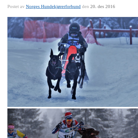
Postet av
Norges Hundekjørerforbund
den
20. des 2016