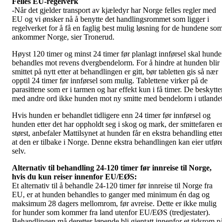
Felles EU-regelverk
-Når det gjelder transport av kjæledyr har Norge felles regler med
EU og vi ønsker nå å benytte det handlingsrommet som ligger i
regelverket for å få en faglig best mulig løsning for de hundene so
ankommer Norge, sier Tronerud.
Høyst 120 timer og minst 24 timer før planlagt innførsel skal hund
behandles mot revens dvergbendelorm. For å hindre at hunden blir
smittet på nytt etter at behandlingen er gitt, bør tabletten gis så nær
opptil 24 timer før innførsel som mulig. Tablettene virker på de
parasittene som er i tarmen og har effekt kun i få timer. De beskytte
med andre ord ikke hunden mot ny smitte med bendelorm i utlandet
Hvis hunden er behandlet tidligere enn 24 timer før innførsel og
hunden etter det har oppholdt seg i skog og mark, der smittefaren e
størst, anbefaler Mattilsynet at hunden får en ekstra behandling ette
at den er tilbake i Norge. Denne ekstra behandlingen kan eier utfør
selv.
Alternativ til behandling 24-120 timer før innreise til Norge,
hvis du kun reiser innenfor EU/EØS:
Et alternativ til å behandle 24-120 timer før innreise til Norge fra
EU, er at hunden behandles to ganger med minimum én dag og
maksimum 28 dagers mellomrom, før avreise. Dette er ikke mulig
for hunder som kommer fra land utenfor EU/EØS (tredjestater).
Behandlingen må deretter løpende bli gjentatt innenfor et tidsrom p