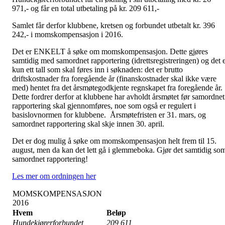
971,- og får en total utbetaling på kr. 209 611,-
Samlet får derfor klubbene, kretsen og forbundet utbetalt kr. 396
242,- i momskompensasjon i 2016.
Det er ENKELT å søke om momskompensasjon. Dette gjøres
samtidig med samordnet rapportering (idrettsregistreringen) og det 
kun ett tall som skal føres inn i søknaden: det er brutto
driftskostnader fra foregående år (finanskostnader skal ikke være
med) hentet fra det årsmøtegodkjente regnskapet fra foregående år.
Dette fordrer derfor at klubbene har avholdt årsmøtet før samordnet
rapportering skal gjennomføres, noe som også er regulert i
basislovnormen for klubbene. Årsmøtefristen er 31. mars, og
samordnet rapportering skal skje innen 30. april.
Det er dog mulig å søke om momskompensasjon helt frem til 15.
august, men da kan det lett gå i glemmeboka. Gjør det samtidig so
samordnet rapportering!
Les mer om ordningen her
MOMSKOMPENSASJON
2016
Hvem
Beløp
Hundekjørerforbundet
209 611