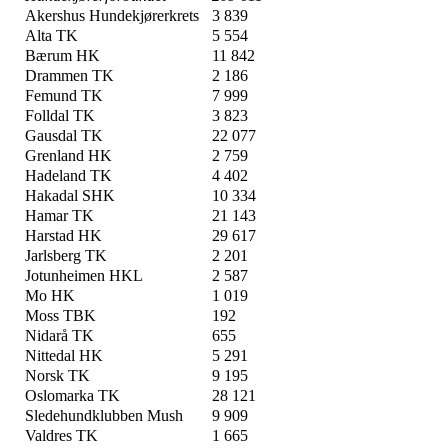
Akershus Hundekjørerkrets
3 839
Alta TK
5 554
Bærum HK
11 842
Drammen TK
2 186
Femund TK
7 999
Folldal TK
3 823
Gausdal TK
22 077
Grenland HK
2 759
Hadeland TK
4 402
Hakadal SHK
10 334
Hamar TK
21 143
Harstad HK
29 617
Jarlsberg TK
2 201
Jotunheimen HKL
2 587
Mo HK
1 019
Moss TBK
192
Nidarå TK
655
Nittedal HK
5 291
Norsk TK
9 195
Oslomarka TK
28 121
Sledehundklubben Mush
9 909
Valdres TK
1 665