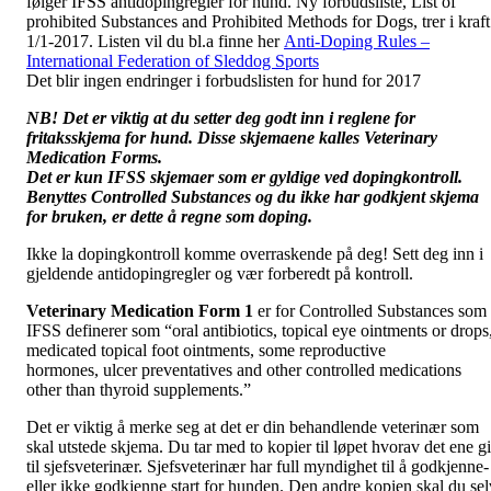
følger IFSS antidopingregler for hund. Ny forbudsliste, List of
prohibited Substances and Prohibited Methods for Dogs, trer i kraft
1/1-2017. Listen vil du bl.a finne her
Anti-Doping Rules –
International Federation of Sleddog Sports
Det blir ingen endringer i forbudslisten for hund for 2017
NB! Det er viktig at du setter deg godt inn i reglene for
fritaksskjema for hund. Disse skjemaene kalles Veterinary
Medication Forms.
Det er kun IFSS skjemaer som er gyldige ved dopingkontroll.
Benyttes Controlled Substances og du ikke har godkjent skjema
for bruken, er dette å regne som doping.
Ikke la dopingkontroll komme overraskende på deg! Sett deg inn i
gjeldende antidopingregler og vær forberedt på kontroll.
Veterinary Medication Form 1
er for Controlled Substances som
IFSS definerer som “oral antibiotics, topical eye ointments or drops
medicated topical foot ointments, some reproductive
hormones, ulcer preventatives and other controlled medications
other than thyroid supplements.”
Det er viktig å merke seg at det er din behandlende veterinær som
skal utstede skjema. Du tar med to kopier til løpet hvorav det ene gi
til sjefsveterinær. Sjefsveterinær har full myndighet til å godkjenne-
eller ikke godkjenne start for hunden. Den andre kopien skal du sel