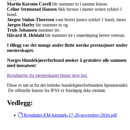
Martin Korsmo Corell
ble nummer to i samme klasse.
Celine Strømstad Hansen
fikk bronse i damer senior sykkel 1
hund.
Jørgen Stølan-Thoresen
vant herrer junior sykkel 1 hund, mens
Jørgen Harby
ble nummer to og
Truls Johansen
nummer tre.
Håvard B. Heldahl
ble nummer tre i snøreløping herrer veteran.
I tillegg var det mange andre flotte norske prestasjoner under
mesterskapet.
Norges Hundekjørerforbund ønsker å gratulere alle sammen
med innsatsen!
Resultatene fra mesterskapet finner dere her.
Disse er tatt ut fra det britiske hundekjørerforbundets hjemmesider.
De offisielle listene fra IFSS er foreløpig ikke mottatt.
Vedlegg:
Resultater-EM-barmark-17-20-november-2016.pdf