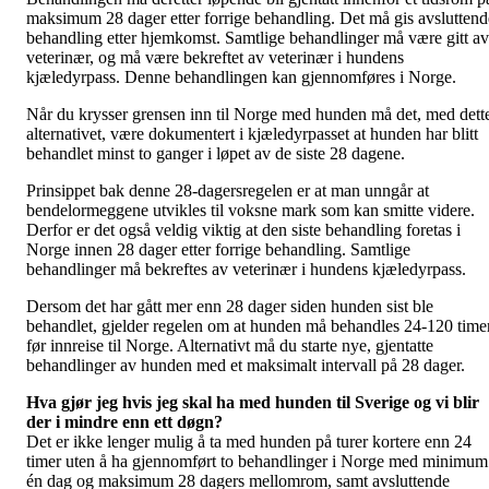
maksimum 28 dager etter forrige behandling. Det må gis avsluttend
behandling etter hjemkomst. Samtlige behandlinger må være gitt av
veterinær, og må være bekreftet av veterinær i hundens
kjæledyrpass. Denne behandlingen kan gjennomføres i Norge.
Når du krysser grensen inn til Norge med hunden må det, med dett
alternativet, være dokumentert i kjæledyrpasset at hunden har blitt
behandlet minst to ganger i løpet av de siste 28 dagene.
Prinsippet bak denne 28-dagersregelen er at man unngår at
bendelormeggene utvikles til voksne mark som kan smitte videre.
Derfor er det også veldig viktig at den siste behandling foretas i
Norge innen 28 dager etter forrige behandling. Samtlige
behandlinger må bekreftes av veterinær i hundens kjæledyrpass.
Dersom det har gått mer enn 28 dager siden hunden sist ble
behandlet, gjelder regelen om at hunden må behandles 24-120 time
før innreise til Norge. Alternativt må du starte nye, gjentatte
behandlinger av hunden med et maksimalt intervall på 28 dager.
Hva gjør jeg hvis jeg skal ha med hunden til Sverige og vi blir
der i mindre enn ett døgn?
Det er ikke lenger mulig å ta med hunden på turer kortere enn 24
timer uten å ha gjennomført to behandlinger i Norge med minimum
én dag og maksimum 28 dagers mellomrom, samt avsluttende