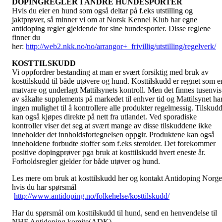
DOPINGREGLER I ANDRE HUNDESPORTER
Hvis du eier en hund som også deltar på f.eks utstilling og
jaktprøver, så minner vi om at Norsk Kennel Klub har egne
antidoping regler gjeldende for sine hundesporter. Disse reglene
finner du
her:
http://web2.nkk.no/no/arrangor+_frivillig/utstilling/regelverk/
KOSTTILSKUDD
Vi oppfordrer bestanding at man er svært forsiktig med bruk av
kosttilskudd til både utøvere og hund. Kosttilskudd er regnet som e
matvare og underlagt Mattilsynets kontroll. Men det finnes tusenvis
av såkalte supplements på markedet til enhver tid og Mattilsynet ha
ingen mulighet til å kontrollere alle produkter regelmessig. Tilskud
kan også kjøpes direkte på nett fra utlandet. Ved sporadiske
kontroller viser det seg at svært mange av disse tilskuddene ikke
inneholder det innholdsfortegnelsen oppgir. Produktene kan også
inneholdene forbudte stoffer som f.eks steroider. Det forekommer
positive dopingprøver pga bruk at kosttilskudd hvert eneste år.
Forholdsregler gjelder for både utøver og hund.
Les mere om bruk at kosttilskudd her og kontakt Antidoping Norge
hvis du har spørsmål
http://www.antidoping.no/folkehelse/kosttilskudd/
Har du spørsmål om kosttilskudd til hund, send en henvendelse til
NHF Antidoping komite(ADK).