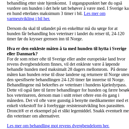
behandling etter siste hjemkomst. I utgangspunktet bør du også
vurdere om hunden i det hele tatt behøver å være med. I Sverige k
en hund etterlates maksimum 3 timer i bil.
Les mer om
varmeutvikling i bil her.
Dersom du skal til utlandet på en enkelttur må du sørge for at
hunden får behandling hos veterinær i landet du reiser til, 24-120
timer før du krysser grensen inn til Norge.
Hva er den enkleste måten å ta med hunden til hytta i Sverige
eller Danmark?
For de som reiser ofte til Sverige eller andre europeiske land hvor
revens dvergbendelorm finnes, vil det enkleste være å løpende
behandle hunden med maksimalt 28 dagers mellomrom. På denne
måten kan hunden reise til disse landene og returnere til Norge uten
den spesifiserte behandlingen 24-120 timer før innreise til Norge.
Behandlingene må bekreftes av veterinær i hundens kjæledyrpass.
Dette vil også føre til færre behandlinger for hunden og færre besø
hos veterinæren, dersom man i snitt reiser oftere enn én gang i
måneden. Det vil ofte være gunstig å benytte medikamenter med et
enkelt virkestoff for å forebygge resistensutvikling hos parasitten.
Droncit® er et eksempel på et slikt legemiddel. Snakk eventuelt m
din veterinær om alternativer.
Les mer om behandling mot revens dvergbendelorm her.