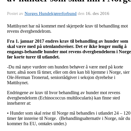
Postet av
Norges Hundekjørerforbund
den
16. des 2016
Mattilsynet har nå kommet med skjerpede krav til behandling mot
revens dvergbendelrom.
Fra 1. januar 2017 endres krav til behandling av hunder som
skal være med på utenlandsreiser. Det er ikke lenger mulig å
engangs-behandle hunder mot revens dvergbendelorm i Norge
før korte turer til utlandet.
-Du må nøye vurdere om hunden behøver å være med på korte
turer, altså noen få timer, eller om den kan bli hjemme i Norge, sier
Ole-Herman Tronerud, seniorrådgiver i seksjon dyrehelse i
Mattilsynet.
Endringene av krav til hvor behandling av hunder mot revens
dvergbendelorm (Echinococcus multilocularis) kan finne sted
innebærer at:
• Hunder som skal reise til Norge må behandles i utlandet 24 – 120
timer før innreise til Norge. (Behandlingsalternativ i Norge, når du
kommer fra EU, omtales under.)