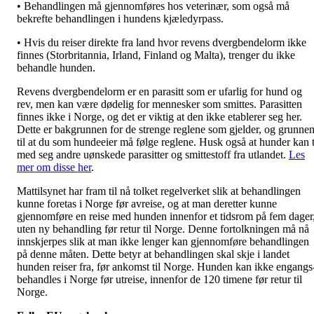
• Behandlingen må gjennomføres hos veterinær, som også må
bekrefte behandlingen i hundens kjæledyrpass.
• Hvis du reiser direkte fra land hvor revens dvergbendelorm ikke
finnes (Storbritannia, Irland, Finland og Malta), trenger du ikke
behandle hunden.
Revens dvergbendelorm er en parasitt som er ufarlig for hund og
rev, men kan være dødelig for mennesker som smittes. Parasitten
finnes ikke i Norge, og det er viktig at den ikke etablerer seg her.
Dette er bakgrunnen for de strenge reglene som gjelder, og grunne
til at du som hundeeier må følge reglene. Husk også at hunder kan 
med seg andre uønskede parasitter og smittestoff fra utlandet.
Les
mer om disse her
.
Mattilsynet har fram til nå tolket regelverket slik at behandlingen
kunne foretas i Norge før avreise, og at man deretter kunne
gjennomføre en reise med hunden innenfor et tidsrom på fem dager
uten ny behandling før retur til Norge. Denne fortolkningen må nå
innskjerpes slik at man ikke lenger kan gjennomføre behandlingen
på denne måten. Dette betyr at behandlingen skal skje i landet
hunden reiser fra, før ankomst til Norge. Hunden kan ikke engangs
behandles i Norge før utreise, innenfor de 120 timene før retur til
Norge.