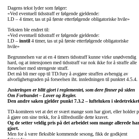
Dagens tekst lyder som følger:
«Ved eventuell tidsstraff er følgende gjeldende:
LD – 4 timer, tas ut på første etterfølgende obligatoriske hvile»
Teksten ble endret til:
«Ved eventuell tidsstraff er følgende gjeldende:
LD –
inntil
4 timer, tas ut på første etterfølgende obligatoriske
hvile»
Begrunnelsen var at en 4 timers tidsstraff kunne virke unødvendig
hard, og at intensjonen med tidsstraff var nok ikke for å straffe alle
forseelser med strengeste straff.
Det må bli mer opp til TD/Jury å avgjøre straffen avhengig av
alvorlighetsgraden på forseelsen iht. innledningen til punktet 4.5.4.
Justeringen er blitt gjort i reglementet, som dere finner på siden
Om Forbundet – Lover og Regler.
Den andre saken gjelder punkt 7.3.2 – lufteluken i sledetrekket
TD-komiteen vet at det er svært mange som har gjort, eller holder 
å gjøre om sine trekk, for å tilfredsstille dette kravet.
Og de setter veldig pris på det arbeidet som mange allerede ha
gjort.
Men for å være fleksible kommende sesong, fikk de godkjent