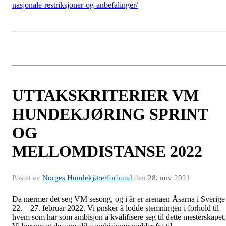
nasjonale-restriksjoner-og-anbefalinger/
UTTAKSKRITERIER VM
HUNDEKJØRING SPRINT
OG
MELLOMDISTANSE 2022
Postet av
Norges Hundekjørerforbund
den
28. nov 2021
Da nærmer det seg VM sesong, og i år er arenaen Åsarna i Sverige
22. – 27. februar 2022. Vi ønsker å lodde stemningen i forhold til
hvem som har som ambisjon å kvalifisere seg til dette mesterskapet.