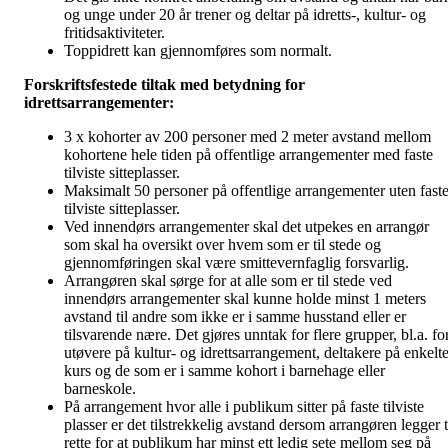
og unge under 20 år trener og deltar på idretts-, kultur- og
fritidsaktiviteter.
Toppidrett kan gjennomføres som normalt.
Forskriftsfestede tiltak med betydning for
idrettsarrangementer:
3 x kohorter av 200 personer med 2 meter avstand mellom
kohortene hele tiden på offentlige arrangementer med faste
tilviste sitteplasser.
Maksimalt 50 personer på offentlige arrangementer uten fast
tilviste sitteplasser.
Ved innendørs arrangementer skal det utpekes en arrangør
som skal ha oversikt over hvem som er til stede og
gjennomføringen skal være smittevernfaglig forsvarlig.
Arrangøren skal sørge for at alle som er til stede ved
innendørs arrangementer skal kunne holde minst 1 meters
avstand til andre som ikke er i samme husstand eller er
tilsvarende nære. Det gjøres unntak for flere grupper, bl.a. fo
utøvere på kultur- og idrettsarrangement, deltakere på enkelt
kurs og de som er i samme kohort i barnehage eller
barneskole.
På arrangement hvor alle i publikum sitter på faste tilviste
plasser er det tilstrekkelig avstand dersom arrangøren legger t
rette for at publikum har minst ett ledig sete mellom seg på