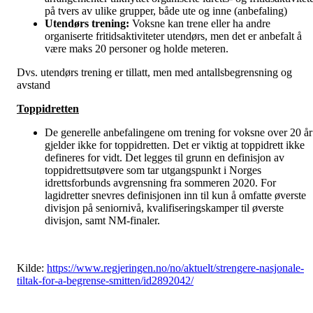
på tvers av ulike grupper, både ute og inne (anbefaling)
Utendørs trening:
Voksne kan trene eller ha andre
organiserte fritidsaktiviteter utendørs, men det er anbefalt å
være maks 20 personer og holde meteren.
Dvs. utendørs trening er tillatt, men med antallsbegrensning og
avstand
Toppidretten
De generelle anbefalingene om trening for voksne over 20 år
gjelder ikke for toppidretten. Det er viktig at toppidrett ikke
defineres for vidt. Det legges til grunn en definisjon av
toppidrettsutøvere som tar utgangspunkt i Norges
idrettsforbunds avgrensning fra sommeren 2020. For
lagidretter snevres definisjonen inn til kun å omfatte øverste
divisjon på seniornivå, kvalifiseringskamper til øverste
divisjon, samt NM-finaler.
Kilde:
https://www.regjeringen.no/no/aktuelt/strengere-nasjonale-
tiltak-for-a-begrense-smitten/id2892042/