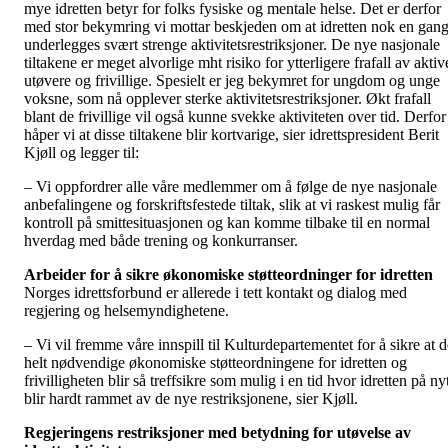
mye idretten betyr for folks fysiske og mentale helse. Det er derfor
med stor bekymring vi mottar beskjeden om at idretten nok en gan
underlegges svært strenge aktivitetsrestriksjoner. De nye nasjonale
tiltakene er meget alvorlige mht risiko for ytterligere frafall av aktiv
utøvere og frivillige. Spesielt er jeg bekymret for ungdom og unge
voksne, som nå opplever sterke aktivitetsrestriksjoner. Økt frafall
blant de frivillige vil også kunne svekke aktiviteten over tid. Derfor
håper vi at disse tiltakene blir kortvarige, sier idrettspresident Berit
Kjøll og legger til:
– Vi oppfordrer alle våre medlemmer om å følge de nye nasjonale
anbefalingene og forskriftsfestede tiltak, slik at vi raskest mulig får
kontroll på smittesituasjonen og kan komme tilbake til en normal
hverdag med både trening og konkurranser.
Arbeider for å sikre økonomiske støtteordninger for idretten
Norges idrettsforbund er allerede i tett kontakt og dialog med
regjering og helsemyndighetene.
– Vi vil fremme våre innspill til Kulturdepartementet for å sikre at d
helt nødvendige økonomiske støtteordningene for idretten og
frivilligheten blir så treffsikre som mulig i en tid hvor idretten på ny
blir hardt rammet av de nye restriksjonene, sier Kjøll.
Regjeringens restriksjoner med betydning for utøvelse av