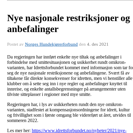
Nye nasjonale restriksjoner og
anbefalinger
Postet av
Norges Hundekjørerforbund
den
4. des 2021
Da regjeringen har innført enkelte nye tiltak og anbefalinger i
forbindelse med smittesituasjonen og usikkerhet rundt omikron-
varianten, har Idrettsforbundet kommet med informasjon som tar fo
seg de nye nasjonale restriksjonene og anbefalingene. Svært få av
tiltakene får direkte konsekvenser for idretten, men vi henstiller alle
klubber om å sette seg inn i nye regler og anbefalinger knyttet til
innreise, og enkelte antallsbegrensninger på arrangementer uten
tilviste sitteplasser i regioner med mye smitte.
Regjeringen har, i lys av usikkerheten rundt den nye omikron-
varianten, stadfestet at kompensasjonsordningene for idrett, kultur
og frivillighet som i første omgang ble videreført ut året, utvides til
sommeren 2022.
Les mer her:
https://www.idrettsforbundet.no/nyheter/2021/nye-