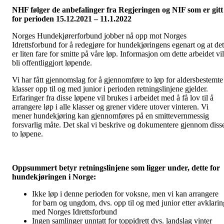
NHF følger de anbefalinger fra Regjeringen og NIF som er gitt
for perioden 15.12.2021 – 11.1.2022
Norges Hundekjørerforbund jobber nå opp mot Norges
Idrettsforbund for å redegjøre for hundekjøringens egenart og at det
er liten fare for smitte på våre løp. Informasjon om dette arbeidet vil
bli offentliggjort løpende.
Vi har fått gjennomslag for å gjennomføre to løp for aldersbestemte
klasser opp til og med junior i perioden retningslinjene gjelder.
Erfaringer fra disse løpene vil brukes i arbeidet med å få lov til å
arrangere løp i alle klasser og grener videre utover vinteren. Vi
mener hundekjøring kan gjennomføres på en smittevernmessig
forsvarlig måte. Det skal vi beskrive og dokumentere gjennom diss
to løpene.
Oppsummert betyr retningslinjene som ligger under, dette for
hundekjøringen i Norge:
Ikke løp i denne perioden for voksne, men vi kan arrangere
for barn og ungdom, dvs. opp til og med junior etter avklarin
med Norges Idrettsforbund
Ingen samlinger unntatt for toppidrett dvs. landslag vinter