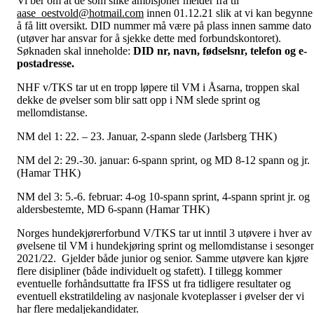
Vi ber om at de som slike ambisjoner melder fra til
aase_oestvold@hotmail.com
innen 01.12.21 slik at vi kan begynne
å få litt oversikt. DID nummer må være på plass innen samme dato
(utøver har ansvar for å sjekke dette med forbundskontoret).
Søknaden skal inneholde:
DID
nr
, navn,
fødselsnr
, telefon og e-
postadresse.
NHF v/TKS tar ut en tropp løpere til VM i Åsarna, troppen skal
dekke de øvelser som blir satt opp i NM slede sprint og
mellomdistanse.
NM del 1: 22. – 23. Januar, 2-spann slede (Jarlsberg THK)
NM del 2: 29.-30. januar: 6-spann sprint, og MD 8-12 spann og jr.
(Hamar THK)
NM del 3: 5.-6. februar: 4-og 10-spann sprint, 4-spann sprint jr. og
aldersbestemte, MD 6-spann (Hamar THK)
Norges hundekjørerforbund V/TKS tar ut inntil 3 utøvere i hver av
øvelsene til VM i hundekjøring sprint og mellomdistanse i sesonge
2021/22. Gjelder både junior og senior. Samme utøvere kan kjøre
flere disipliner (både individuelt og stafett). I tillegg kommer
eventuelle forhåndsuttatte fra IFSS ut fra tidligere resultater og
eventuell ekstratildeling av nasjonale kvoteplasser i øvelser der vi
har flere medaljekandidater.