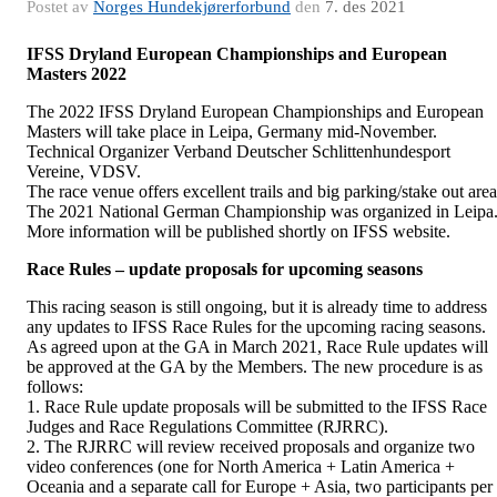
Postet av
Norges Hundekjørerforbund
den
7. des 2021
IFSS Dryland European Championships and European
Masters 2022
The 2022 IFSS Dryland European Championships and European
Masters will take place in Leipa, Germany mid-November.
Technical Organizer Verband Deutscher Schlittenhundesport
Vereine, VDSV.
The race venue offers excellent trails and big parking/stake out area
The 2021 National German Championship was organized in Leipa
More information will be published shortly on IFSS website.
Race Rules – update proposals for upcoming seasons
This racing season is still ongoing, but it is already time to address
any updates to IFSS Race Rules for the upcoming racing seasons.
As agreed upon at the GA in March 2021, Race Rule updates will
be approved at the GA by the Members. The new procedure is as
follows:
1. Race Rule update proposals will be submitted to the IFSS Race
Judges and Race Regulations Committee (RJRRC).
2. The RJRRC will review received proposals and organize two
video conferences (one for North America + Latin America +
Oceania and a separate call for Europe + Asia, two participants per