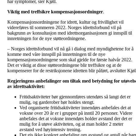
har symptomer, sier Kjøll.
Viktig med treffsikre kompensasjonsordninger
.
Kompensasjonsordningene for idrett, kultur og frivillighet vil
videreføres til sommeren 2022. Norges idrettsforbund vil på
bakgrunn av konsultasjon med idrettsorganisasjonen gi innspill til
innretningen for de nye støtteordningene.
– Norges idrettsforbund vil nå gå i dialog med myndighetene for å
komme med våre innspill på innretningen til de nye
kompensasjonsordningene som skal gjelde for første halvår 2022.
Det er viktig at disse støtteordningene blir treffsikre og at de
kompenserer for de restriksjonene idretten blir påført, avslutter Kjøl
Regjeringens anbefalinger om tiltak med betydning for utøvels
av idrettsaktivitet:
Fritidsaktiviteter bør gjennomføres utendørs så langt det er
mulig, og garderober bør holdes stengt.
Ved organiserte fritidsaktiviteter innendørs anbefales det at
voksne over 20 år er i grupper på inntil 20 personer. Videre
anbefales det at voksne innendørs holder avstand der det er
mulig for å utøve aktiviteten, og at man holder 2 meter
avstand ved høyintensiv trening.
Det gis ikke konkret anbefaling om avstand og antall når bar