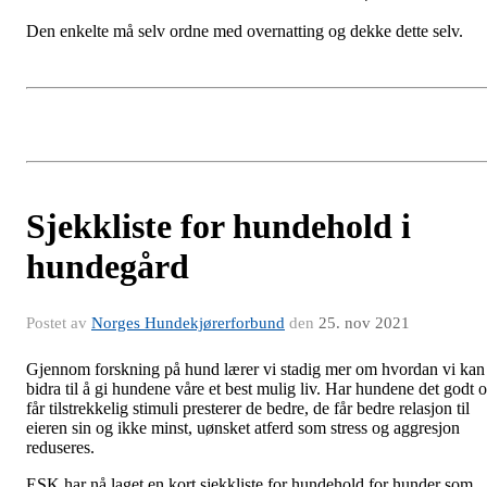
Den enkelte må selv ordne med overnatting og dekke dette selv.
Sjekkliste for hundehold i
hundegård
Postet av
Norges Hundekjørerforbund
den
25. nov 2021
Gjennom forskning på hund lærer vi stadig mer om hvordan vi kan
bidra til å gi hundene våre et best mulig liv. Har hundene det godt 
får tilstrekkelig stimuli presterer de bedre, de får bedre relasjon til
eieren sin og ikke minst, uønsket atferd som stress og aggresjon
reduseres.
ESK har nå laget en kort sjekkliste for hundehold for hunder som