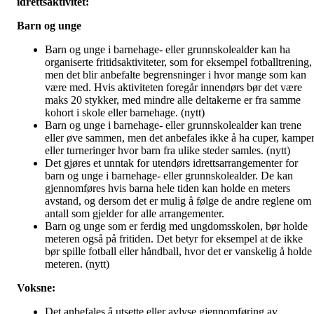
idrettsaktivitet:
Barn og unge
Barn og unge i barnehage- eller grunnskolealder kan ha
organiserte fritidsaktiviteter, som for eksempel fotballtrening,
men det blir anbefalte begrensninger i hvor mange som kan
være med. Hvis aktiviteten foregår innendørs bør det være
maks 20 stykker, med mindre alle deltakerne er fra samme
kohort i skole eller barnehage. (nytt)
Barn og unge i barnehage- eller grunnskolealder kan trene
eller øve sammen, men det anbefales ikke å ha cuper, kampe
eller turneringer hvor barn fra ulike steder samles. (nytt)
Det gjøres et unntak for utendørs idrettsarrangementer for
barn og unge i barnehage- eller grunnskolealder. De kan
gjennomføres hvis barna hele tiden kan holde en meters
avstand, og dersom det er mulig å følge de andre reglene om
antall som gjelder for alle arrangementer.
Barn og unge som er ferdig med ungdomsskolen, bør holde
meteren også på fritiden. Det betyr for eksempel at de ikke
bør spille fotball eller håndball, hvor det er vanskelig å holde
meteren. (nytt)
Voksne:
Det anbefales å utsette eller avlyse gjennomføring av