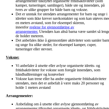
arrangementer tilknyttet organiserte fritidsaktiviteter (som
kamper, turneringer, samlinger), både ute og innendørs, på
tvers av ulike grupper for både barn og voksne.
Det er unntak for utendørs arrangementer for barn og unge i
idretter som ikke krever nærkontakter og som kan utøves me
en meters avstand, som for eksempel skirenn,
innenfor
reglene for gjennomføring av
arrangementer.
Utendørs kan altså barna være samlet så leng
de holder meteren.
Det anbefales ikke å gjennomføre aktiviteter som samler bar
og unge fra ulike steder, for eksempel kamper, cuper,
turneringer eller stevner.
Voksne:
Vi anbefaler å utsette eller avlyse organiserte idretts- og
fritidsaktiviteter for voksne som foregår innendørs, som
håndballtreninger og korøvelser
Voksne kan trene eller ha andre organiserte fritidsaktiviteter
utendørs, men det er anbefalt å være maks 20 personer og
holde 1 meters avstand
Arrangementer:
Anbefaling om å utsette eller avlyse gjennomføring av
arrangementer tilknyttet organiserte idretts- og fritidsaktivitet