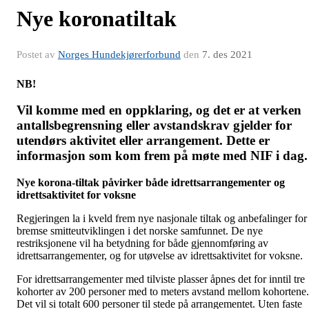
Nye koronatiltak
Postet av
Norges Hundekjørerforbund
den
7. des 2021
NB!
Vil komme med en oppklaring, og det er at verken
antallsbegrensning eller avstandskrav gjelder for
utendørs aktivitet eller arrangement. Dette er
informasjon som kom frem på møte med NIF i dag.
Nye korona-tiltak påvirker både idrettsarrangementer og
idrettsaktivitet for voksne
Regjeringen la i kveld frem nye nasjonale tiltak og anbefalinger for
bremse smitteutviklingen i det norske samfunnet. De nye
restriksjonene vil ha betydning for både gjennomføring av
idrettsarrangementer, og for utøvelse av idrettsaktivitet for voksne.
For idrettsarrangementer med tilviste plasser åpnes det for inntil tre
kohorter av 200 personer med to meters avstand mellom kohortene.
Det vil si totalt 600 personer til stede på arrangementet. Uten faste