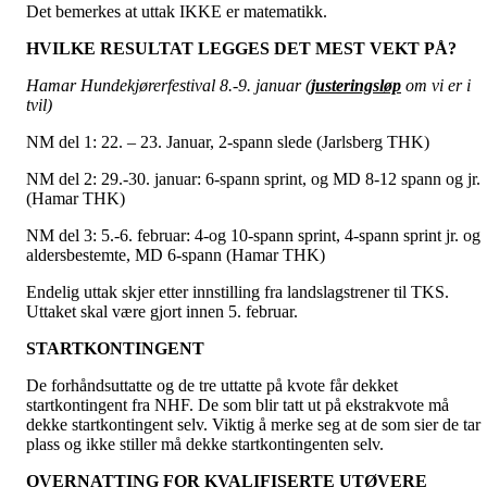
Det bemerkes at uttak IKKE er matematikk.
HVILKE RESULTAT LEGGES DET MEST VEKT PÅ?
Hamar Hundekjørerfestival 8.-9. januar (
justeringsløp
om vi er i
tvil)
NM del 1: 22. – 23. Januar, 2-spann slede (Jarlsberg THK)
NM del 2: 29.-30. januar: 6-spann sprint, og MD 8-12 spann og jr.
(Hamar THK)
NM del 3: 5.-6. februar: 4-og 10-spann sprint, 4-spann sprint jr. og
aldersbestemte, MD 6-spann (Hamar THK)
Endelig uttak skjer etter innstilling fra landslagstrener til TKS.
Uttaket skal være gjort innen 5. februar.
STARTKONTINGENT
De forhåndsuttatte og de tre uttatte på kvote får dekket
startkontingent fra NHF. De som blir tatt ut på ekstrakvote må
dekke startkontingent selv. Viktig å merke seg at de som sier de tar
plass og ikke stiller må dekke startkontingenten selv.
OVERNATTING FOR KVALIFISERTE UTØVERE