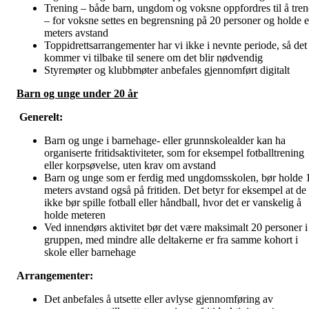
Trening – både barn, ungdom og voksne oppfordres til å tren
– for voksne settes en begrensning på 20 personer og holde 
meters avstand
Toppidrettsarrangementer har vi ikke i nevnte periode, så det
kommer vi tilbake til senere om det blir nødvendig
Styremøter og klubbmøter anbefales gjennomført digitalt
Barn og unge under 20 år
Generelt:
Barn og unge i barnehage- eller grunnskolealder kan ha
organiserte fritidsaktiviteter, som for eksempel fotballtrening
eller korpsøvelse, uten krav om avstand
Barn og unge som er ferdig med ungdomsskolen, bør holde 
meters avstand også på fritiden. Det betyr for eksempel at de
ikke bør spille fotball eller håndball, hvor det er vanskelig å
holde meteren
Ved innendørs aktivitet bør det være maksimalt 20 personer i
gruppen, med mindre alle deltakerne er fra samme kohort i
skole eller barnehage
Arrangementer:
Det anbefales å utsette eller avlyse gjennomføring av