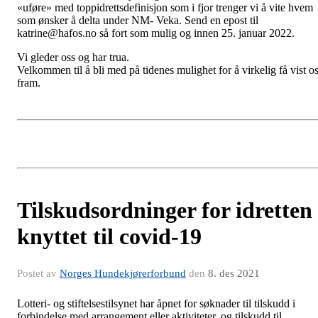
«uføre» med toppidrettsdefinisjon som i fjor trenger vi å vite hvem
som ønsker å delta under NM- Veka. Send en epost til
katrine@hafos.no så fort som mulig og innen 25. januar 2022.
Vi gleder oss og har trua.
Velkommen til å bli med på tidenes mulighet for å virkelig få vist o
fram.
Tilskudsordninger for idretten
knyttet til covid-19
Postet av
Norges Hundekjørerforbund
den
8. des 2021
Lotteri- og stiftelsestilsynet har åpnet for søknader til tilskudd i
forbindelse med arrangement eller aktiviteter, og tilskudd til