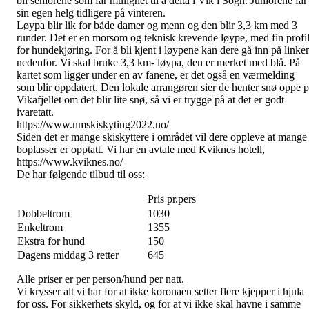
bli seniorene som får mulighet til å delta i Vik i Sogn. Juniorene får
sin egen helg tidligere på vinteren.
Løypa blir lik for både damer og menn og den blir 3,3 km med 3
runder. Det er en morsom og teknisk krevende løype, med fin profi
for hundekjøring. For å bli kjent i løypene kan dere gå inn på linke
nedenfor. Vi skal bruke 3,3 km- løypa, den er merket med blå. På
kartet som ligger under en av fanene, er det også en værmelding
som blir oppdatert. Den lokale arrangøren sier de henter snø oppe 
Vikafjellet om det blir lite snø, så vi er trygge på at det er godt
ivaretatt.
https://www.nmskiskyting2022.no/
Siden det er mange skiskyttere i området vil dere oppleve at mange
boplasser er opptatt. Vi har en avtale med Kviknes hotell,
https://www.kviknes.no/
De har følgende tilbud til oss:
Pris pr.pers
Dobbeltrom
1030
Enkeltrom
1355
Ekstra for hund
150
Dagens middag 3 retter
645
Alle priser er per person/hund per natt.
Vi krysser alt vi har for at ikke koronaen setter flere kjepper i hjula
for oss. For sikkerhets skyld, og for at vi ikke skal havne i samme