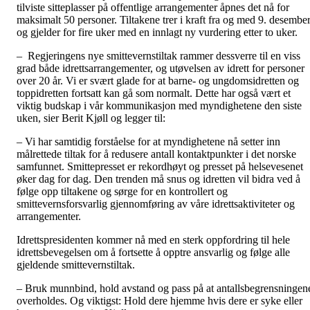
tilviste sitteplasser på offentlige arrangementer åpnes det nå for
maksimalt 50 personer. Tiltakene trer i kraft fra og med 9. desembe
og gjelder for fire uker med en innlagt ny vurdering etter to uker.
– Regjeringens nye smittevernstiltak rammer dessverre til en viss
grad både idrettsarrangementer, og utøvelsen av idrett for personer
over 20 år. Vi er svært glade for at barne- og ungdomsidretten og
toppidretten fortsatt kan gå som normalt. Dette har også vært et
viktig budskap i vår kommunikasjon med myndighetene den siste
uken, sier Berit Kjøll og legger til:
– Vi har samtidig forståelse for at myndighetene nå setter inn
målrettede tiltak for å redusere antall kontaktpunkter i det norske
samfunnet. Smittepresset er rekordhøyt og presset på helsevesenet
øker dag for dag. Den trenden må snus og idretten vil bidra ved å
følge opp tiltakene og sørge for en kontrollert og
smittevernsforsvarlig gjennomføring av våre idrettsaktiviteter og
arrangementer.
Idrettspresidenten kommer nå med en sterk oppfordring til hele
idrettsbevegelsen om å fortsette å opptre ansvarlig og følge alle
gjeldende smittevernstiltak.
– Bruk munnbind, hold avstand og pass på at antallsbegrensningen
overholdes. Og viktigst: Hold dere hjemme hvis dere er syke eller