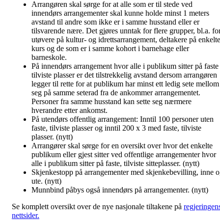
Arrangøren skal sørge for at alle som er til stede ved
innendørs arrangementer skal kunne holde minst 1 meters
avstand til andre som ikke er i samme husstand eller er
tilsvarende nære. Det gjøres unntak for flere grupper, bl.a. fo
utøvere på kultur- og idrettsarrangement, deltakere på enkelt
kurs og de som er i samme kohort i barnehage eller
barneskole.
På innendørs arrangement hvor alle i publikum sitter på faste
tilviste plasser er det tilstrekkelig avstand dersom arrangøren
legger til rette for at publikum har minst ett ledig sete mellom
seg på samme seterad fra de ankommer arrangementet.
Personer fra samme husstand kan sette seg nærmere
hverandre etter ankomst.
På utendørs offentlig arrangement: Inntil 100 personer uten
faste, tilviste plasser og inntil 200 x 3 med faste, tilviste
plasser. (nytt)
Arrangører skal sørge for en oversikt over hvor det enkelte
publikum eller gjest sitter ved offentlige arrangementer hvor
alle i publikum sitter på faste, tilviste sitteplasser. (nytt)
Skjenkestopp på arrangementer med skjenkebevilling, inne 
ute. (nytt)
Munnbind påbys også innendørs på arrangementer. (nytt)
Se komplett oversikt over de nye nasjonale tiltakene på
regjeringen
nettsider.