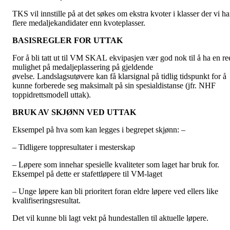
TKS vil innstille på at det søkes om ekstra kvoter i klasser der vi ha
flere medaljekandidater enn kvoteplasser.
BASISREGLER FOR UTTAK
For å bli tatt ut til VM SKAL ekvipasjen vær god nok til å ha en re
mulighet på medaljeplassering på gjeldende
øvelse
.
Landslagsutøvere kan få klarsignal på tidlig tidspunkt for å
kunne forberede seg maksimalt på sin spesialdistanse (jfr. NHF
toppidrettsmodell uttak).
BRUK AV SKJØNN VED UTTAK
Eksempel på hva som kan legges i begrepet skjønn: –
– Tidligere toppresultater i mesterskap
– Løpere som innehar spesielle kvaliteter som laget har bruk for.
Eksempel på dette er stafettløpere til VM-laget
– Unge løpere kan bli prioritert foran eldre løpere ved ellers like
kvalifiseringsresultat.
Det vil kunne bli lagt vekt på hundestallen til aktuelle løpere.