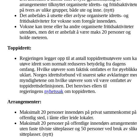
arrangementer tilknyttet organiserte idretts- og fritidsaktivitet
på tvers av ulike grupper, både ute og inne. (nytt)
Det anbefales å utsette eller avlyse organiserte idretts- og
fritidsaktiviteter for voksne som foregår innendørs.
Voksne kan trene eller ha andre organiserte fritidsaktiviteter
utendørs, men det er anbefalt å være maks 20 personer og
holde meteren.
Toppidrett:
Regjeringen legger opp til at antall toppidrettsutøvere som k
utøve idrett som normalt reduseres betydelig fra dagens
omfang. Hvilke utøvere som faktisk omfattes er for øyeblikk
uklart. Norges idrettsforbund vil snarest søke avklaringer me
myndighetene om hvilke utøvere som vil være omfattet av
toppidrettsdefinisjonen. Det henvises ellers til
regjeringens
nyhetssak
om toppidretten.
Arrangementer:
Maksimalt 20 personer innendørs på privat sammenkomst på
offentlig sted, i lånte eller leide lokaler.
Maksimalt 20 personer på offentlige innendørs arrangemente
uten faste tilviste sitteplasser og 50 personer ved bruk av slik
sitteplasser. (nytt)