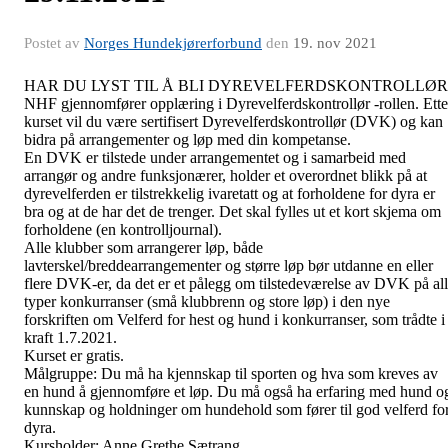
Postet av
Norges Hundekjørerforbund
den
19. nov 2021
HAR DU LYST TIL Å BLI DYREVELFERDSKONTROLLØR
NHF gjennomfører opplæring i Dyrevelferdskontrollør -rollen. Ette
kurset vil du være sertifisert Dyrevelferdskontrollør (DVK) og kan
bidra på arrangementer og løp med din kompetanse.
En DVK er tilstede under arrangementet og i samarbeid med
arrangør og andre funksjonærer, holder et overordnet blikk på at
dyrevelferden er tilstrekkelig ivaretatt og at forholdene for dyra er
bra og at de har det de trenger. Det skal fylles ut et kort skjema om
forholdene (en kontrolljournal).
Alle klubber som arrangerer løp, både
lavterskel/breddearrangementer og større løp bør utdanne en eller
flere DVK-er, da det er et pålegg om tilstedeværelse av DVK på al
typer konkurranser (små klubbrenn og store løp) i den nye
forskriften om Velferd for hest og hund i konkurranser, som trådte i
kraft 1.7.2021.
Kurset er gratis.
Målgruppe: Du må ha kjennskap til sporten og hva som kreves av
en hund å gjennomføre et løp. Du må også ha erfaring med hund o
kunnskap og holdninger om hundehold som fører til god velferd fo
dyra.
Kursholder: Anne Grethe Sætrang