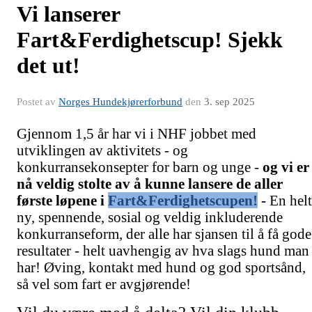
Vi lanserer
Fart&Ferdighetscup! Sjekk
det ut!
Postet av
Norges Hundekjørerforbund
den
3. sep 2025
Gjennom 1,5 år har vi i NHF jobbet med
utviklingen av aktivitets - og
konkurransekonsepter for barn og unge -
og vi er
nå veldig stolte av å kunne lansere de aller
første løpene i
Fart&Ferdighetscupen!
-
En helt
ny, spennende, sosial og veldig inkluderende
konkurranseform, der alle har sjansen til å få gode
resultater - helt uavhengig av hva slags hund man
har! Øving, kontakt med hund og god sportsånd,
så vel som fart er avgjørende!