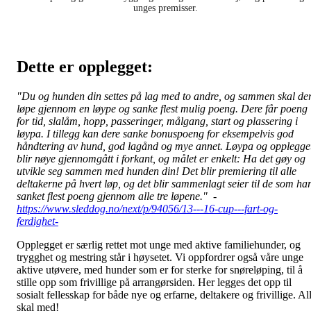
unges premisser.
Dette er opplegget:
"Du og hunden din settes på lag med to andre, og sammen skal de
løpe gjennom en løype og sanke flest mulig poeng. Dere får poeng
for tid, slalåm, hopp, passeringer, målgang, start og plassering i
løypa. I tillegg kan dere sanke bonuspoeng for eksempelvis god
håndtering av hund, god lagånd og mye annet. Løypa og opplegge
blir nøye gjennomgått i forkant, og målet er enkelt: Ha det gøy og
utvikle seg sammen med hunden din! Det blir premiering til alle
deltakerne på hvert løp, og det blir sammenlagt seier til de som ha
sanket flest poeng gjennom alle tre løpene." -
https://www.sleddog.no/next/p/94056/13---16-cup---fart-og-
ferdighet-
Opplegget er særlig rettet mot unge med aktive familiehunder, og
trygghet og mestring står i høysetet. Vi oppfordrer også våre unge
aktive utøvere, med hunder som er for sterke for snøreløping, til å
stille opp som frivillige på arrangørsiden. Her legges det opp til
sosialt fellesskap for både nye og erfarne, deltakere og frivillige. Al
skal med!