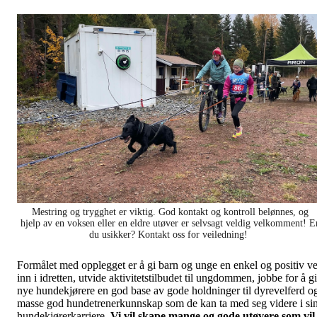
Mestring og trygghet er viktig. God kontakt og kontroll belønnes, og
hjelp av en voksen eller en eldre utøver er selvsagt veldig velkomment! E
du usikker? Kontakt oss for veiledning!
Formålet med opplegget er å gi barn og unge en enkel og positiv ve
inn i idretten, utvide aktivitetstilbudet til ungdommen, jobbe for å gi
nye hundekjørere en god base av gode holdninger til dyrevelferd o
masse god hundetrenerkunnskap som de kan ta med seg videre i si
hundekjørerkarriere.
Vi vil skape mange og gode utøvere som vil