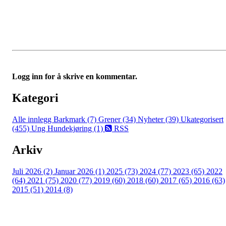
Logg inn for å skrive en kommentar.
Kategori
Alle innlegg
Barkmark (7)
Grener (34)
Nyheter (39)
Ukategorisert
(455)
Ung Hundekjøring (1)
RSS
Arkiv
Juli 2026 (2)
Januar 2026 (1)
2025 (73)
2024 (77)
2023 (65)
2022
(64)
2021 (75)
2020 (77)
2019 (60)
2018 (60)
2017 (65)
2016 (63)
2015 (51)
2014 (8)