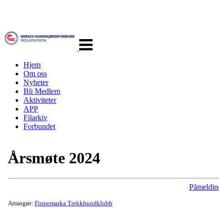
Veksle
navigasjon
Hjem
Om oss
Nyheter
Bli Medlem
Aktiviteter
APP
Filarkiv
Forbundet
Årsmøte 2024
Påmeldin
Arrangør:
Finnemarka Trekkhundklubb