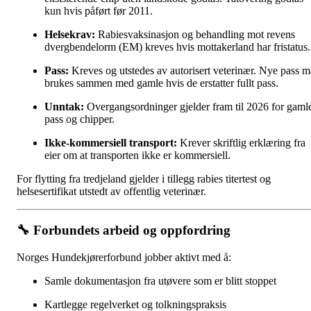
kun hvis påført før 2011.
Helsekrav:
Rabiesvaksinasjon og behandling mot revens
dvergbendelorm (EM) kreves hvis mottakerland har fristatus.
Pass:
Kreves og utstedes av autorisert veterinær. Nye pass m
brukes sammen med gamle hvis de erstatter fullt pass.
Unntak:
Overgangsordninger gjelder fram til 2026 for gaml
pass og chipper.
Ikke-kommersiell transport:
Krever skriftlig erklæring fra
eier om at transporten ikke er kommersiell.
For flytting fra tredjeland gjelder i tillegg rabies titertest og
helsesertifikat utstedt av offentlig veterinær.
🔧
Forbundets arbeid og oppfordring
Norges Hundekjørerforbund jobber aktivt med å:
Samle dokumentasjon fra utøvere som er blitt stoppet
Kartlegge regelverket og tolkningspraksis