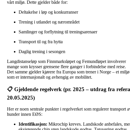
vårt miljø. Dette gjelder både for:
Deltakelse i løp og konkurranser
Trening i utlandet og nærområdet
Samlinger og forflytning til treningsarenaer
Transport til og fra hytta
Daglig trening i sesongen
Langdistanseløp som Finnmarksløpet og Femundløpet involverer
mange som krysser grensene flere ganger i forbindelse med reise.
Det samme gjelder kjørere fra Europa som trener i Norge – et miljø
som er internasjonalt og avhengig av mobilitet.
📋
Gjeldende regelverk (pr. 2025 – utdrag fra refera
20.05.2025)
Her er noen sentrale punkter i regelverket som regulerer transport a
hunder innen EØS:
Identifikasjon:
Mikrochip kreves. Landskode anbefales, me
eksisterende chip uten landskode godtas. Tatovering godtas