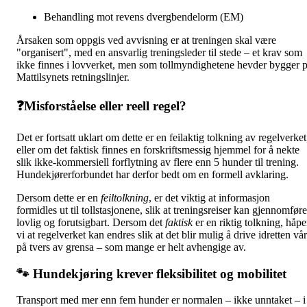
Behandling mot revens dvergbendelorm (EM)
Årsaken som oppgis ved avvisning er at treningen skal være
"organisert", med en ansvarlig treningsleder til stede – et krav som
ikke finnes i lovverket, men som tollmyndighetene hevder bygger 
Mattilsynets retningslinjer.
❓
Misforståelse eller reell regel?
Det er fortsatt uklart om dette er en feilaktig tolkning av regelverket
eller om det faktisk finnes en forskriftsmessig hjemmel for å nekte
slik ikke-kommersiell forflytning av flere enn 5 hunder til trening.
Hundekjørerforbundet har derfor bedt om en formell avklaring.
Dersom dette er en
feiltolkning
, er det viktig at informasjon
formidles ut til tollstasjonene, slik at treningsreiser kan gjennomfør
lovlig og forutsigbart. Dersom det
faktisk
er en riktig tolkning, håpe
vi at regelverket kan endres slik at det blir mulig å drive idretten vår
på tvers av grensa – som mange er helt avhengige av.
🐾
Hundekjøring krever fleksibilitet og mobilitet
Transport med mer enn fem hunder er normalen – ikke unntaket – i