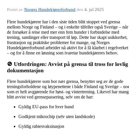
Postet av
Norges Hundekjørerforbund
den
4. jul 2025
Flere hundekjørere har i den siste tiden blitt stoppet ved grensa
mellom Norge og Finland – og i enkelte tilfeller også Sverige – når
de forsøker å reise med mer enn fem hunder i forbindelse med
trening, samlinger eller transport til løp. Dette har skapt usikkerhet,
frustrasjon og praktiske problemer for mange, og Norges
Hundekjørerforbund arbeider nå aktivt for å få klarhet i regelverket
– og for å finne en løsning som ivaretar hundekjøreres behov.
🚫
Utfordringen: Avvist på grensa til tross for lovlig
dokumentasjon
Flere hundekjørere som bor nær grensa, benytter seg av de gode
treningsforholdene og løypenettene i både Finland og Sverige – no
som er helt avgjørende for høst- og vintertrening. Likevel har mang
blitt avvist ved grensepassering, selv om de har:
Gyldig EU-pass for hver hund
Godkjent mikrochip (selv uten landskode)
Gyldig rabiesvaksinasjon