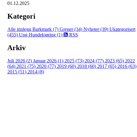
01.12.2025
Kategori
Alle innlegg
Barkmark (7)
Grener (34)
Nyheter (39)
Ukategorisert
(455)
Ung Hundekjøring (1)
RSS
Arkiv
Juli 2026 (2)
Januar 2026 (1)
2025 (73)
2024 (77)
2023 (65)
2022
(64)
2021 (75)
2020 (77)
2019 (60)
2018 (60)
2017 (65)
2016 (63)
2015 (51)
2014 (8)