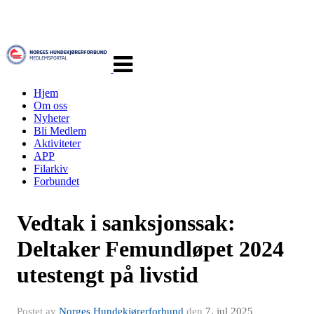
Veksle
navigasjon
Hjem
Om oss
Nyheter
Bli Medlem
Aktiviteter
APP
Filarkiv
Forbundet
Vedtak i sanksjonssak:
Deltaker Femundløpet 2024
utestengt på livstid
Postet av
Norges Hundekjørerforbund
den
7. jul 2025