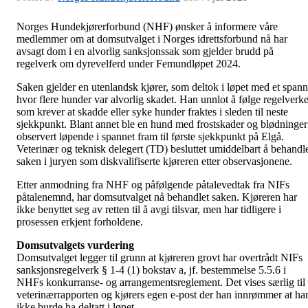
Norges Hundekjørerforbund (NHF) ønsker å informere våre
medlemmer om at domsutvalget i Norges idrettsforbund nå har
avsagt dom i en alvorlig sanksjonssak som gjelder brudd på
regelverk om dyrevelferd under Femundløpet 2024.
Saken gjelder en utenlandsk kjører, som deltok i løpet med et spann
hvor flere hunder var alvorlig skadet. Han unnlot å følge regelverke
som krever at skadde eller syke hunder fraktes i sleden til neste
sjekkpunkt. Blant annet ble en hund med frostskader og blødninger
observert løpende i spannet fram til første sjekkpunkt på Elgå.
Veterinær og teknisk delegert (TD) besluttet umiddelbart å behandl
saken i juryen som diskvalifiserte kjøreren etter observasjonene.
Etter anmodning fra NHF og påfølgende påtalevedtak fra NIFs
påtalenemnd, har domsutvalget nå behandlet saken. Kjøreren har
ikke benyttet seg av retten til å avgi tilsvar, men har tidligere i
prosessen erkjent forholdene.
Domsutvalgets vurdering
Domsutvalget legger til grunn at kjøreren grovt har overtrådt NIFs
sanksjonsregelverk § 1-4 (1) bokstav a, jf. bestemmelse 5.5.6 i
NHFs konkurranse- og arrangementsreglement. Det vises særlig til
veterinærrapporten og kjørers egen e-post der han innrømmer at ha
ikke burde ha deltatt i løpet.