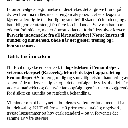
I domsutvalgets begrunnelse understrekes det at grove brudd på
dyrevelferd må møtes med strenge reaksjoner. Det vektlegges at
kjørers atferd førte til alvorlig og smertefull skade på hundene, og a
han tidligere er utestengt fra flere løp i utlandet. Selv om han har
erkjent forholdene, mener domsutvalget at forholdets alvor krever
livsvarig utestengelse fra all idrettsaktivitet i Norge knyttet til
hunder og hundehold, både når det gjelder trening og i
konkurranser
.
Takk for innsatsen
NHF vil uttrykke en stor takk til
løpsledelsen i Femundløpet,
veterinærkorpset (Racevets), teknisk delegert-apparatet og
Femundløpet AS
for en grundig og samvittighetsfull håndtering a
saken både underveis i løpet og i det etterfølgende saksarbeidet. De
gode samarbeidet og den tydelige oppfølgingen har vært avgjørend
for å sikre en grundig og rettferdig behandling.
Vi minner om at hensynet til hundenes velferd er fundamentalt i all
hundekjøring. NHF vil fortsette å prioritere et tydelig regelverk,
trygge løpsrammer og høy etisk standard – og vi forventer det
samme av våre utøvere.