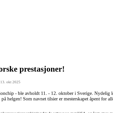
orske prestasjoner!
n
13. okt 2025
ip - ble avholdt 11. - 12. oktober i Sverige. Nydelig løy
g på helgen! Som navnet tilsier er mesterskapet åpent for al