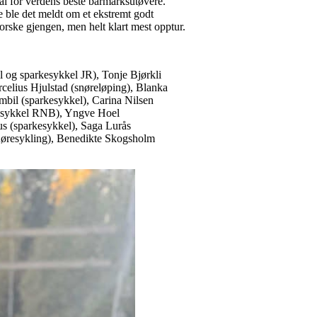
ål for verdens beste barmarksutøvere.
e ble det meldt om et ekstremt godt
rske gjengen, men helt klart mest opptur.
 og sparkesykkel JR), Tonje Bjørkli
rcelius Hjulstad (snøreløping), Blanka
mbil (sparkesykkel), Carina Nilsen
rkesykkel RNB), Yngve Hoel
us (sparkesykkel), Saga Lurås
snøresykling), Benedikte Skogsholm