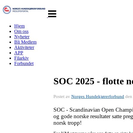
Veksle
navigasjon
Hjem
Om oss
Nyheter
Bli Medlem
Aktiviteter
APP
Filarkiv
Forbundet
SOC 2025 - flotte n
Postet av
Norges Hundekjørerforbund
de
SOC - Scandinavian Open Championch
og gode norske resultater satte pre
norsk tropp!