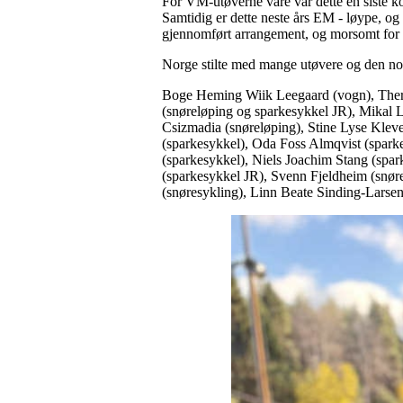
For VM-utøverne våre var dette en siste k
Samtidig er dette neste års EM - løype, og
gjennomført arrangement, og morsomt for b
Norge stilte med mange utøvere og den no
Boge Heming Wiik Leegaard (vogn), Theres
(snøreløping og sparkesykkel JR), Mikal Li
Csizmadia (snøreløping), Stine Lyse Kleve
(sparkesykkel), Oda Foss Almqvist (spark
(sparkesykkel), Niels Joachim Stang (spa
(sparkesykkel JR), Svenn Fjeldheim (snør
(snøresykling), Linn Beate Sinding-Larsen