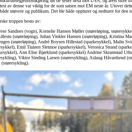
onkurransegjennomkjøring før de setter nesa mot USA, og årets store m
 test av denne var viktig for de som satsen mot EM neste år. Utover dett
åde utøvere og publikum. Det ble både oppturer og nedturer for den no
rske troppen besto av:
e Sandnes (vogn), Kornelie Hansen Møller (snøreløping, snøresykkel
llestu (snøreløping), Julian Vinkler Hansen (snøreløping), Kristina Ma
ngen (snøreløping), André Boysen Hillestad (sparkesykkel), Malin Svi
esykkel), Emil Tiainen Sletmoe (sparkesykkel), Veronica Strand (spa
rkesykkel), Ann Elise Bjørklund (sparkesykkel) Andrine Skramstad Uth
esykling), Viktor Sinding Larsen (snøresykling), Aslaug Håvardsrud (
 (snøresykling).