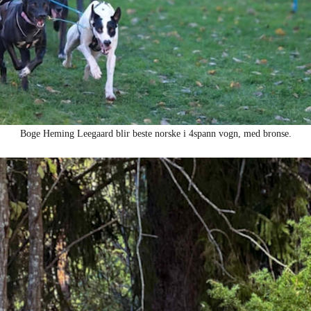
Boge Heming Leegaard blir beste norske i 4spann vogn, med bronse.