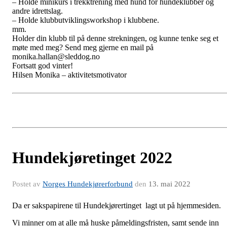
– Holde minikurs i trekktrening med hund for hundeklubber og
andre idrettslag.
– Holde klubbutviklingsworkshop i klubbene.
mm.
Holder din klubb til på denne strekningen, og kunne tenke seg et
møte med meg? Send meg gjerne en mail på
monika.hallan@sleddog.no
Fortsatt god vinter!
Hilsen Monika – aktivitetsmotivator
Hundekjøretinget 2022
Postet av
Norges Hundekjørerforbund
den
13. mai 2022
Da er sakspapirene til Hundekjørertinget lagt ut på hjemmesiden.
Vi minner om at alle må huske påmeldingsfristen, samt sende inn