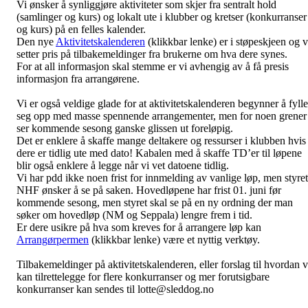
Vi ønsker å synliggjøre aktiviteter som skjer fra sentralt hold
(samlinger og kurs) og lokalt ute i klubber og kretser (konkurranser
og kurs) på en felles kalender.
Den nye
Aktivitetskalenderen
(klikkbar lenke) er i støpeskjeen og v
setter pris på tilbakemeldinger fra brukerne om hva dere synes.
For at all informasjon skal stemme er vi avhengig av å få presis
informasjon fra arrangørene.
Vi er også veldige glade for at aktivitetskalenderen begynner å fylle
seg opp med masse spennende arrangementer, men for noen grener
ser kommende sesong ganske glissen ut foreløpig.
Det er enklere å skaffe mange deltakere og ressurser i klubben hvis
dere er tidlig ute med dato! Kabalen med å skaffe TD’er til løpene
blir også enklere å legge når vi vet datoene tidlig.
Vi har pdd ikke noen frist for innmelding av vanlige løp, men styret
NHF ønsker å se på saken. Hovedløpene har frist 01. juni før
kommende sesong, men styret skal se på en ny ordning der man
søker om hovedløp (NM og Seppala) lengre frem i tid.
Er dere usikre på hva som kreves for å arrangere løp kan
Arrangørpermen
(klikkbar lenke) være et nyttig verktøy.
Tilbakemeldinger på aktivitetskalenderen, eller forslag til hvordan v
kan tilrettelegge for flere konkurranser og mer forutsigbare
konkurranser kan sendes til lotte@sleddog.no