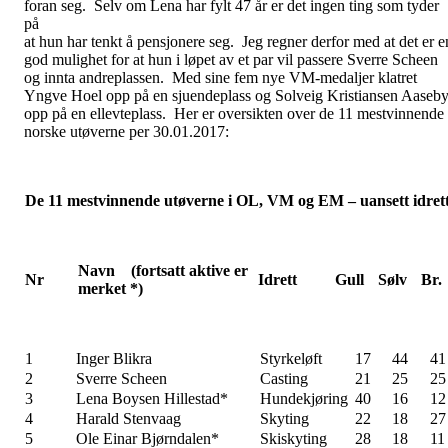
foran seg. Selv om Lena har fylt 47 år er det ingen ting som tyder
på
at hun har tenkt å pensjonere seg. Jeg regner derfor med at det er e
god mulighet for at hun i løpet av et par vil passere Sverre Scheen
og innta andreplassen. Med sine fem nye VM-medaljer klatret
Yngve Hoel opp på en sjuendeplass og Solveig Kristiansen Aaseb
opp på en ellevteplass. Her er oversikten over de 11 mestvinnende
norske utøverne per 30.01.2017:
De 11 mestvinnende utøverne i OL, VM og EM – uansett idret
Navn (fortsatt aktive er
Nr
Idrett
Gull
Sølv
Br.
merket *)
1
Inger Blikra
Styrkeløft
17
44
41
2
Sverre Scheen
Casting
21
25
25
3
Lena Boysen Hillestad*
Hundekjøring
40
16
12
4
Harald Stenvaag
Skyting
22
18
27
5
Ole Einar Bjørndalen*
Skiskyting
28
18
11