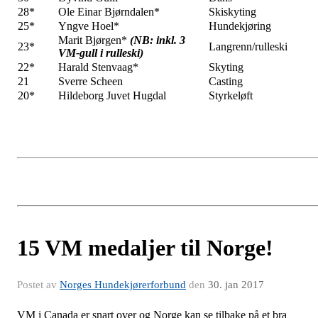
28*
Ole Einar Bjørndalen*
Skiskyting
25*
Yngve Hoel*
Hundekjøring
Marit Bjørgen*
(NB: inkl. 3
23*
Langrenn/rulleski
VM-gull i rulleski)
22*
Harald Stenvaag*
Skyting
21
Sverre Scheen
Casting
20*
Hildeborg Juvet Hugdal
Styrkeløft
15 VM medaljer til Norge!
Postet av
Norges Hundekjørerforbund
den
30. jan 2017
VM i Canada er snart over og Norge kan se tilbake på et bra