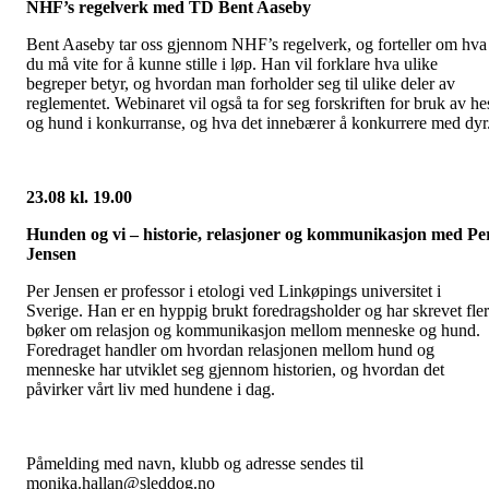
NHF’s regelverk med TD Bent Aaseby
Bent Aaseby tar oss gjennom NHF’s regelverk, og forteller om hva
du må vite for å kunne stille i løp. Han vil forklare hva ulike
begreper betyr, og hvordan man forholder seg til ulike deler av
reglementet. Webinaret vil også ta for seg forskriften for bruk av he
og hund i konkurranse, og hva det innebærer å konkurrere med dyr
23.08 kl. 19.00
Hunden og vi – historie, relasjoner og kommunikasjon med Pe
Jensen
Per Jensen er professor i etologi ved Linkøpings universitet i
Sverige. Han er en hyppig brukt foredragsholder og har skrevet fle
bøker om relasjon og kommunikasjon mellom menneske og hund.
Foredraget handler om hvordan relasjonen mellom hund og
menneske har utviklet seg gjennom historien, og hvordan det
påvirker vårt liv med hundene i dag.
Påmelding med navn, klubb og adresse sendes til
monika.hallan@sleddog.no