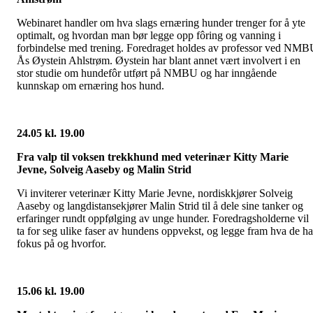
Webinaret handler om hva slags ernæring hunder trenger for å yte
optimalt, og hvordan man bør legge opp fôring og vanning i
forbindelse med trening. Foredraget holdes av professor ved NM
Ås Øystein Ahlstrøm. Øystein har blant annet vært involvert i en
stor studie om hundefôr utført på NMBU og har inngående
kunnskap om ernæring hos hund.
24.05 kl. 19.00
Fra valp til voksen trekkhund med veterinær Kitty Marie
Jevne, Solveig Aaseby og Malin Strid
Vi inviterer veterinær Kitty Marie Jevne, nordiskkjører Solveig
Aaseby og langdistansekjører Malin Strid til å dele sine tanker og
erfaringer rundt oppfølging av unge hunder. Foredragsholderne vil
ta for seg ulike faser av hundens oppvekst, og legge fram hva de ha
fokus på og hvorfor.
15.06 kl. 19.00