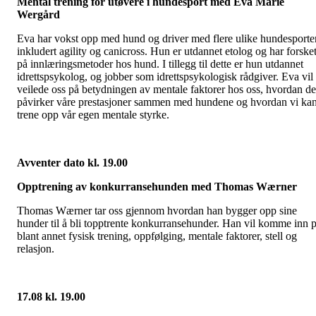
Mental trening for utøvere i hundesport med Eva Marie
Wergård
Eva har vokst opp med hund og driver med flere ulike hundesporter
inkludert agility og canicross. Hun er utdannet etolog og har forske
på innlæringsmetoder hos hund. I tillegg til dette er hun utdannet
idrettspsykolog, og jobber som idrettspsykologisk rådgiver. Eva vil
veilede oss på betydningen av mentale faktorer hos oss, hvordan de
påvirker våre prestasjoner sammen med hundene og hvordan vi ka
trene opp vår egen mentale styrke.
Avventer dato kl. 19.00
Opptrening av konkurransehunden med Thomas Wærner
Thomas Wærner tar oss gjennom hvordan han bygger opp sine
hunder til å bli topptrente konkurransehunder. Han vil komme inn 
blant annet fysisk trening, oppfølging, mentale faktorer, stell og
relasjon.
17.08 kl. 19.00