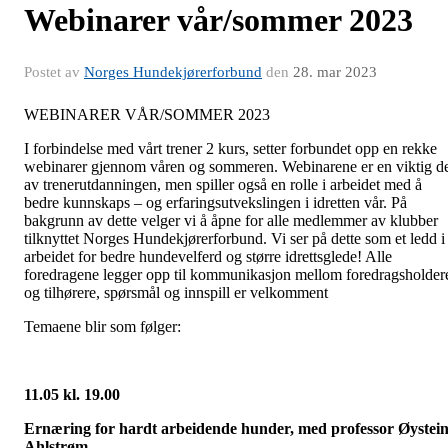
Webinarer vår/sommer 2023
Postet av
Norges Hundekjørerforbund
den
28. mar 2023
WEBINARER VÅR/SOMMER 2023
I forbindelse med vårt trener 2 kurs, setter forbundet opp en rekke
webinarer gjennom våren og sommeren. Webinarene er en viktig d
av trenerutdanningen, men spiller også en rolle i arbeidet med å
bedre kunnskaps – og erfaringsutvekslingen i idretten vår. På
bakgrunn av dette velger vi å åpne for alle medlemmer av klubber
tilknyttet Norges Hundekjørerforbund. Vi ser på dette som et ledd i
arbeidet for bedre hundevelferd og større idrettsglede! Alle
foredragene legger opp til kommunikasjon mellom foredragsholder
og tilhørere, spørsmål og innspill er velkomment
Temaene blir som følger:
11.05 kl. 19.00
Ernæring for hardt arbeidende hunder, med professor Øystei
Ahlstrøm