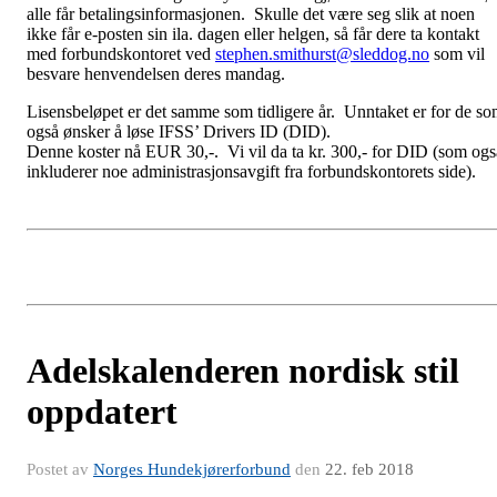
alle får betalingsinformasjonen. Skulle det være seg slik at noen
ikke får e-posten sin ila. dagen eller helgen, så får dere ta kontakt
med forbundskontoret ved
stephen.smithurst@sleddog.no
som vil
besvare henvendelsen deres mandag.
Lisensbeløpet er det samme som tidligere år. Unntaket er for de s
også ønsker å løse IFSS’ Drivers ID (DID).
Denne koster nå EUR 30,-. Vi vil da ta kr. 300,- for DID (som ogs
inkluderer noe administrasjonsavgift fra forbundskontorets side).
Adelskalenderen nordisk stil
oppdatert
Postet av
Norges Hundekjørerforbund
den
22. feb 2018