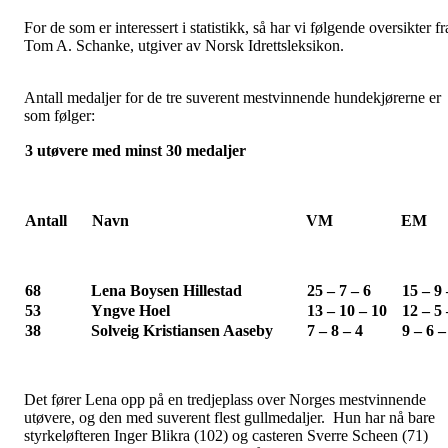
For de som er interessert i statistikk, så har vi følgende oversikter fr
Tom A. Schanke, utgiver av Norsk Idrettsleksikon.
Antall medaljer for de tre suverent mestvinnende hundekjørerne er
som følger:
3 utøvere med minst 30 medaljer
Antall
Navn
VM
EM
68
Lena Boysen Hillestad
25 – 7 – 6
15 – 9 
53
Yngve Hoel
13 – 10 – 10
12 – 5 
38
Solveig Kristiansen Aaseby
7 – 8 – 4
9 – 6 –
Det fører Lena opp på en tredjeplass over Norges mestvinnende
utøvere, og den med suverent flest gullmedaljer. Hun har nå bare
styrkeløfteren Inger Blikra (102) og casteren Sverre Scheen (71)