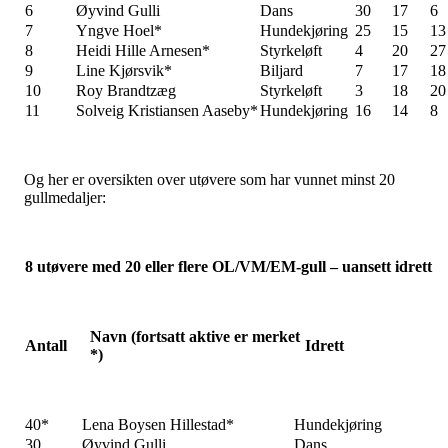
6
Øyvind Gulli
Dans
30
17
6
7
Yngve Hoel*
Hundekjøring
25
15
13
8
Heidi Hille Arnesen*
Styrkeløft
4
20
27
9
Line Kjørsvik*
Biljard
7
17
18
10
Roy Brandtzæg
Styrkeløft
3
18
20
11
Solveig Kristiansen Aaseby*
Hundekjøring
16
14
8
Og her er oversikten over utøvere som har vunnet minst 20
gullmedaljer:
8
utøvere med 20 eller flere OL/VM/EM-gull – uansett idrett
Navn (fortsatt aktive er merket
Antall
Idrett
*)
40*
Lena Boysen Hillestad*
Hundekjøring
30
Øyvind Gulli
Dans