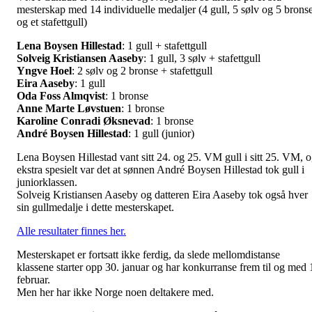
mesterskap med 14 individuelle medaljer (4 gull, 5 sølv og 5 brons
og et stafettgull)
Lena Boysen Hillestad
: 1 gull + stafettgull
Solveig Kristiansen Aaseby
: 1 gull, 3 sølv + stafettgull
Yngve Hoel
: 2 sølv og 2 bronse + stafettgull
Eira Aaseby
: 1 gull
Oda Foss Almqvist
: 1 bronse
Anne Marte Løvstuen
: 1 bronse
Karoline Conradi Øksnevad
: 1 bronse
André Boysen Hillestad
: 1 gull (junior)
Lena Boysen Hillestad vant sitt 24. og 25. VM gull i sitt 25. VM, 
ekstra spesielt var det at sønnen André Boysen Hillestad tok gull i
juniorklassen.
Solveig Kristiansen Aaseby og datteren Eira Aaseby tok også hver
sin gullmedalje i dette mesterskapet.
Alle resultater finnes her.
Mesterskapet er fortsatt ikke ferdig, da slede mellomdistanse
klassene starter opp 30. januar og har konkurranse frem til og med 
februar.
Men her har ikke Norge noen deltakere med.