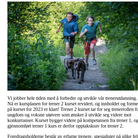
Vi jobber hele tiden med å forbedre og utvikle vår trenerutdanning.
Nå er kursplanen for trener 2 kurset revidert, og innholdet og form
på kurset for 2023 er klart! Trener 2 kurset tar for seg trenerrollen f
ungdom og voksne utøvere som ønsker å utvikle seg videre mot
konkurranser. Kurset bygger videre på kompetansen fra trener 1, o
gjennomført trener 1 kurs er derfor opptakskrav for trener 2.
Foredragsholderne består av erfarne trenere, spesialister på ulike fel